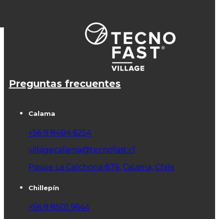
Preguntas frecuentes
Calama
+56 9 8484 6254
villagecalama@tecnofast.cl
Pasaje La Calchona 876, Calama, Chile
Chillepín
+56 9 8501 9644