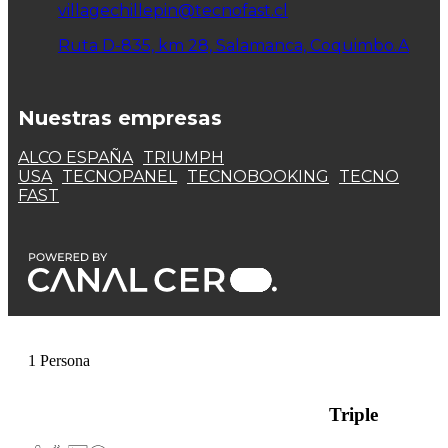
villagechillepin@tecnofast.cl
Ruta D-835, km 28, Salamanca, Coquimbo.A
Nuestras empresas
ALCO ESPAÑA
TRIUMPH
USA
TECNOPANEL
TECNOBOOKING
TECNO
FAST
1 Persona
Triple