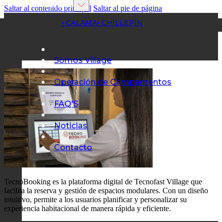
Hoteles
Saltar al contenido principal
Saltar al pie de página
• CALAMA
• CHILLEPÍN
Somos Village
Operación de Campamentos
FAQ'S
Noticias
Contacto
TecnoBooking es la plataforma digital de Tecnofast Village que
facilita la reserva y gestión de espacios modulares. Con un diseño
intuitivo, permite a los usuarios planificar y personalizar su
experiencia habitacional de manera rápida y eficiente.