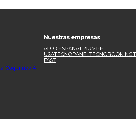
Nuestras empresas
ALCO ESPAÑA
TRIUMPH
USA
TECNOPANEL
TECNOBOOKING
T
FAST
ca, Coquimbo.A