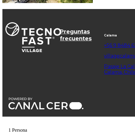
Preguntas
Calama
frecuentes
+56 9 8484 
villagecalam
Pasaje La Ca
Calama, Chil
1 Persona