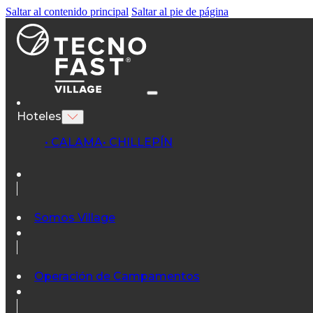
Saltar al contenido principal
Saltar al pie de página
Hoteles
• CALAMA
• CHILLEPÍN
Somos Village
Operación de Campamentos