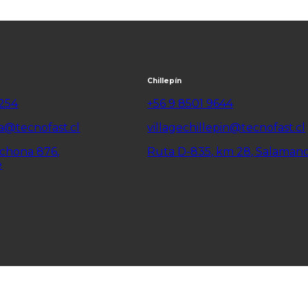
Chillepín
6254
+56 9 8501 9644
a@tecnofast.cl
villagechillepin@tecnofast.cl
lchona 876,
Ruta D-835, km 28, Salaman
e