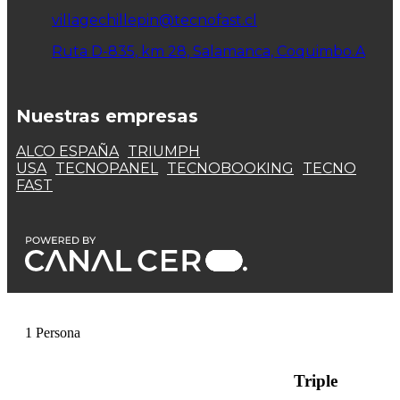
villagechillepin@tecnofast.cl
Ruta D-835, km 28, Salamanca, Coquimbo.A
Nuestras empresas
ALCO ESPAÑA
TRIUMPH
USA
TECNOPANEL
TECNOBOOKING
TECNO
FAST
1 Persona
Triple