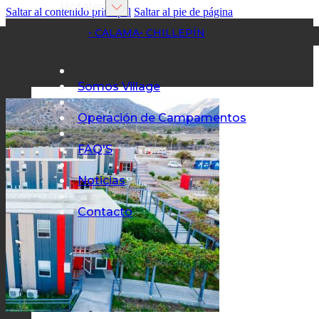
Hoteles
Saltar al contenido principal
Saltar al pie de página
• CALAMA
• CHILLEPÍN
Somos Village
Operación de Campamentos
FAQ'S
Noticias
Contacto