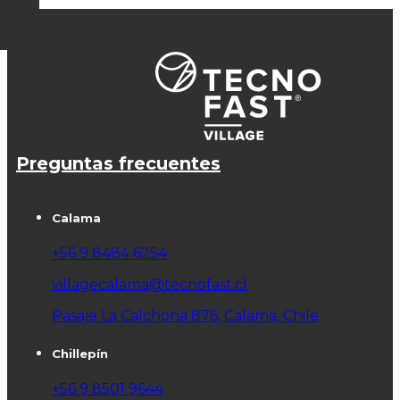
Preguntas frecuentes
Calama
+56 9 8484 6254
villagecalama@tecnofast.cl
Pasaje La Calchona 876, Calama, Chile
Chillepín
+56 9 8501 9644