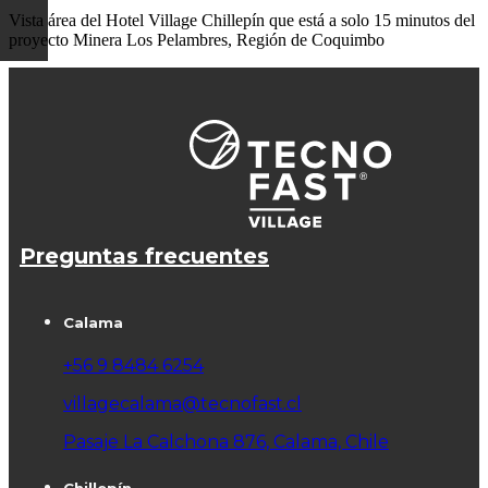
Vista área del Hotel Village Chillepín que está a solo 15 minutos del
proyecto Minera Los Pelambres, Región de Coquimbo
Preguntas frecuentes
Calama
+56 9 8484 6254
villagecalama@tecnofast.cl
Pasaje La Calchona 876, Calama, Chile
Chillepín