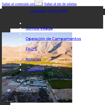
Hoteles
Saltar al contenido principal
Saltar al pie de página
• CALAMA
• CHILLEPÍN
Somos Village
Operación de Campamentos
FAQ'S
Noticias
Contacto