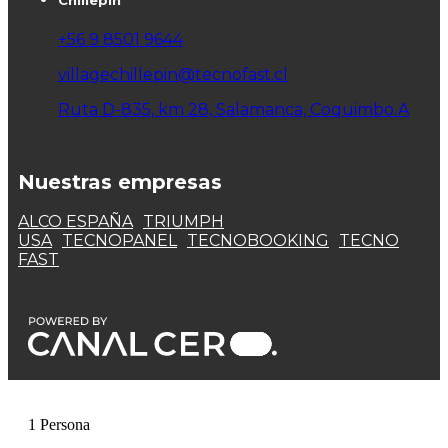
+56 9 8501 9644
villagechillepin@tecnofast.cl
Ruta D-835, km 28, Salamanca, Coquimbo.A
Nuestras empresas
ALCO ESPAÑA
TRIUMPH
USA
TECNOPANEL
TECNOBOOKING
TECNO
FAST
1 Persona