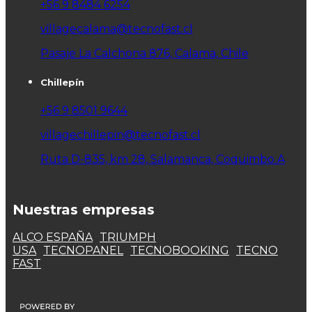
+56 9 8484 6254
villagecalama@tecnofast.cl
Pasaje La Calchona 876, Calama, Chile
Chillepín
+56 9 8501 9644
villagechillepin@tecnofast.cl
Ruta D-835, km 28, Salamanca, Coquimbo.A
Nuestras empresas
ALCO ESPAÑA
TRIUMPH
USA
TECNOPANEL
TECNOBOOKING
TECNO
FAST