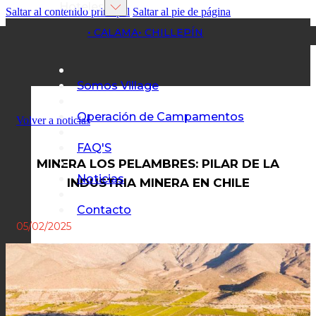
Hoteles
Saltar al contenido principal
Saltar al pie de página
• CALAMA
• CHILLEPÍN
Somos Village
Operación de Campamentos
Volver a noticias
FAQ'S
MINERA LOS PELAMBRES: PILAR DE LA
Noticias
INDUSTRIA MINERA EN CHILE
Contacto
05/02/2025