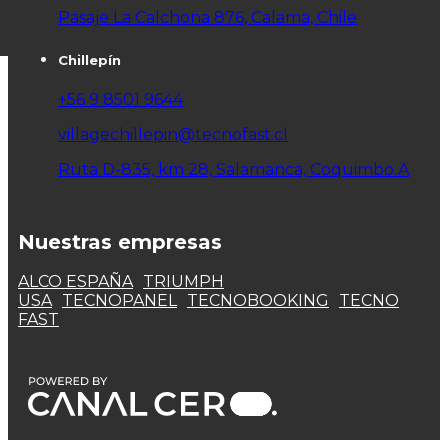
Pasaje La Calchona 876, Calama, Chile
Chillepín
+56 9 8501 9644
villagechillepin@tecnofast.cl
Ruta D-835, km 28, Salamanca, Coquimbo.A
Nuestras empresas
ALCO ESPAÑA
TRIUMPH
USA
TECNOPANEL
TECNOBOOKING
TECNO
FAST