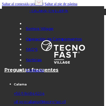
Hoteles
Saltar al contenido principal
Saltar al pie de página
• CALAMA
• CHILLEPÍN
Somos Village
Operación de Campamentos
FAQ'S
Noticias
Preguntas frecuentes
Contacto
Calama
+56 9 8484 6254
villagecalama@tecnofast.cl