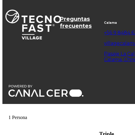
Preguntas
Calama
frecuentes
+56 9 8484 
villagecalam
Pasaje La Ca
Calama, Chil
1 Persona
Triple