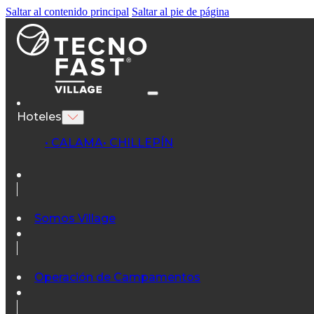
Saltar al contenido principal
Saltar al pie de página
Hoteles
• CALAMA
• CHILLEPÍN
Somos Village
Operación de Campamentos