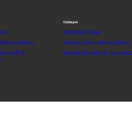
Chillepín
6254
+56 9 8501 9644
a@tecnofast.cl
villagechillepin@tecnofast.cl
lchona 876,
Ruta D-835, km 28, Salaman
e