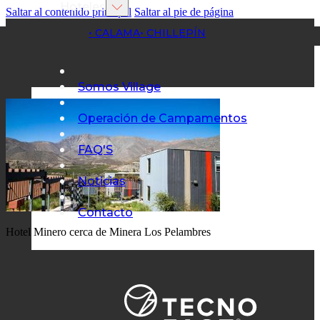
Hoteles
Saltar al contenido principal
Saltar al pie de página
• CALAMA
• CHILLEPÍN
Somos Village
Operación de Campamentos
FAQ'S
Noticias
Contacto
Hotel Minero cerca de Minera Los Pelambres