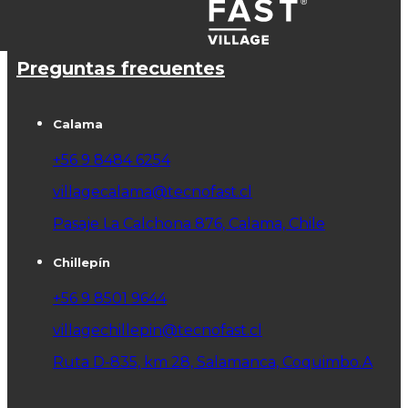
Preguntas frecuentes
Calama
+56 9 8484 6254
villagecalama@tecnofast.cl
Pasaje La Calchona 876, Calama, Chile
Chillepín
+56 9 8501 9644
villagechillepin@tecnofast.cl
Ruta D-835, km 28, Salamanca, Coquimbo.A