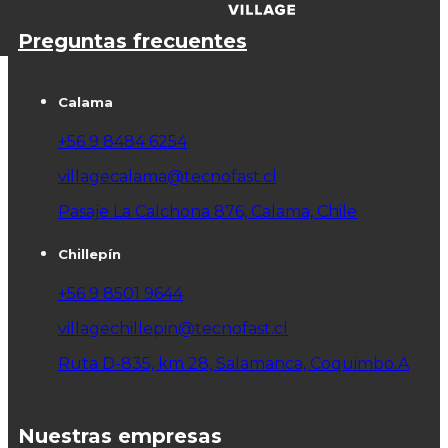
Preguntas frecuentes
Calama
+56 9 8484 6254
villagecalama@tecnofast.cl
Pasaje La Calchona 876, Calama, Chile
Chillepín
+56 9 8501 9644
villagechillepin@tecnofast.cl
Ruta D-835, km 28, Salamanca, Coquimbo.A
Nuestras empresas