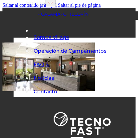
Hoteles
Saltar al contenido principal
Saltar al pie de página
• CALAMA
• CHILLEPÍN
Somos Village
Operación de Campamentos
FAQ'S
Noticias
Contacto