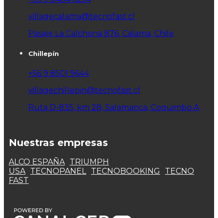
villagecalama@tecnofast.cl
Pasaje La Calchona 876, Calama, Chile
Chillepín
+56 9 8501 9644
villagechillepin@tecnofast.cl
Ruta D-835, km 28, Salamanca, Coquimbo.A
Nuestras empresas
ALCO ESPAÑA
TRIUMPH
USA
TECNOPANEL
TECNOBOOKING
TECNO
FAST