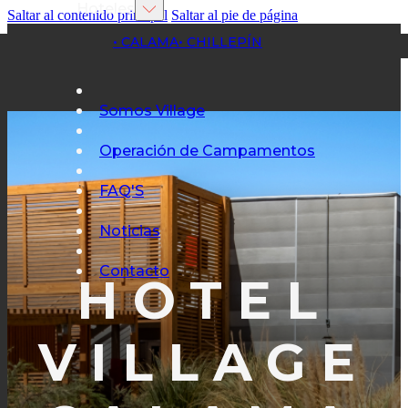
Hoteles
Saltar al contenido principal
Saltar al pie de página
• CALAMA
• CHILLEPÍN
Somos Village
Operación de Campamentos
FAQ'S
Noticias
Contacto
HOTEL
VILLAGE